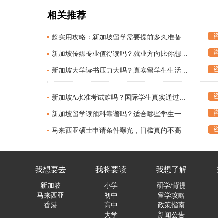
相关推荐
超实用攻略：新加坡留学需要提前多久准备？时间线终于整理好了
新加坡传媒专业值得读吗？就业方向比你想得更多的全面解析
新加坡大学读书压力大吗？真实留学生生活曝光——全面揭秘学习节奏与校园日常
新加坡A水准考试难吗？国际学生真实通过率曝光深度解析
新加坡留学读预科靠谱吗？适合哪些学生一次讲清
马来西亚硕士申请条件曝光，门槛真的不高
我想要去
我将要读
我想了解
新加坡
小学
研学/背提
马来西亚
初中
留学攻略
香港
高中
政策指南
大学
新闻公告