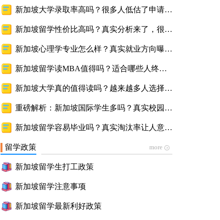
普通家庭？深度解析真实差异与择校方向
新加坡大学录取率高吗？很多人低估了申请难
度与真实竞争情况
新加坡留学性价比高吗？真实分析来了，很多
家庭看完才明白
新加坡心理学专业怎么样？真实就业方向曝
光，很多人了解后才知道
新加坡留学读MBA值得吗？适合哪些人终于
说清了真实价值
新加坡大学真的值得读吗？越来越多人选择的
原因曝光，优势比想象中更多
重磅解析：新加坡国际学生多吗？真实校园环
境公开
新加坡留学容易毕业吗？真实淘汰率让人意外
——全面揭秘毕业要求与学习真相
留学政策
more
新加坡留学生打工政策
新加坡留学注意事项
新加坡留学最新利好政策