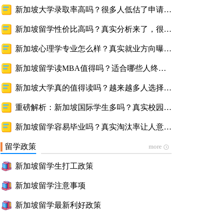
普通家庭？深度解析真实差异与择校方向
新加坡大学录取率高吗？很多人低估了申请难
度与真实竞争情况
新加坡留学性价比高吗？真实分析来了，很多
家庭看完才明白
新加坡心理学专业怎么样？真实就业方向曝
光，很多人了解后才知道
新加坡留学读MBA值得吗？适合哪些人终于
说清了真实价值
新加坡大学真的值得读吗？越来越多人选择的
原因曝光，优势比想象中更多
重磅解析：新加坡国际学生多吗？真实校园环
境公开
新加坡留学容易毕业吗？真实淘汰率让人意外
——全面揭秘毕业要求与学习真相
留学政策
more
新加坡留学生打工政策
新加坡留学注意事项
新加坡留学最新利好政策